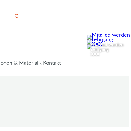
S
u
c
h
Mitglied werden
e
Lehrgang
n
XXX
ionen & Material
Kontakt