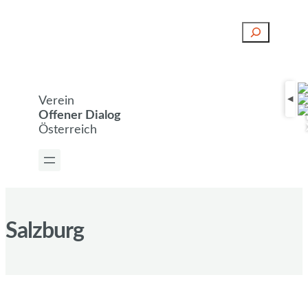
S
u
c
h
e
Verein
n
Offener Dialog
Österreich
Salzburg