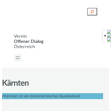
S
u
c
h
e
Verein
n
Offener Dialog
Österreich
Kärnten
/Kärnten ist ein österreichisches Bundesland